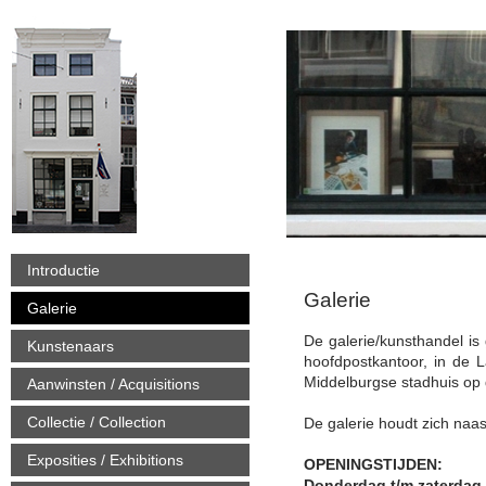
Introductie
Galerie
Galerie
De galerie/kunsthandel is
Kunstenaars
hoofdpostkantoor, in de L
Middelburgse stadhuis op 
Aanwinsten / Acquisitions
Collectie / Collection
De galerie houdt zich naas
Exposities / Exhibitions
OPENINGSTIJDEN:
Donderdag t/m zaterdag 