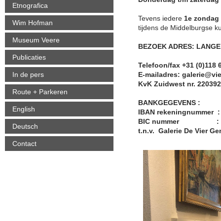
Etnografica
Tevens iedere
1e zondag 
Wim Hofman
tijdens de Middelburgse ku
Museum Veere
BEZOEK ADRES: LANGE
Publicaties
Telefoon/fax +31 (0)118 
In de pers
E-mailadres: galerie@v
KvK Zuidwest nr. 22039
Route + Parkeren
BANKGEGEVENS :
English
IBAN rekeningnummer :
BIC nummer : I
Deutsch
t.n.v. Galerie De Vier G
Contact